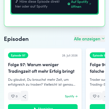
🎵 Höre diese Episode direkt
Auf Spotify
hier oder auf Spotify
öffnen
Episoden
Alle anzeigen
Episode 97
Episode 96
28. Juli 2026
Folge 97: Warum weniger
Folge 96:
Tradingzeit oft mehr Erfolg bringt
falsche S
Du glaubst, Du brauchst mehr Zeit, um
Trader such
erfolgreich zu traden? Vielleicht ist genau
Trading-Stil?" Dabei sollten sie ehe
das Dein grösster Denkfehler. Viele Trader
folgendem suchen: "Welch
versuchen, jede freie Minute für den
passt zu mir?" Immer wieder werden
Spotify →
0
0
Börsenhandel zu nutzen. Sie stehen früher
Branche neu
auf, sitzen stundenlang vor dem Bildschirm
entscheiden
Abspielen
und glauben, mehr Zeit müsse automatisch
Neue Stile,