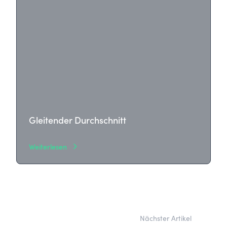
schnelle Geld geht, sondern um Freiheit, Fokus und
langfristigen Erfolg. Erfahre, wie du Schritt für
Schritt dein Trading-Business aufbaust und dein
Leben nach deinen Regeln gestaltest.
Gleitender Durchschnitt
Weiterlesen
Nächster Artikel