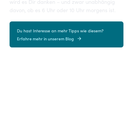
wird es Dir danken – und zwar unabhängig
davon, ob es 6 Uhr oder 10 Uhr morgens ist.
Du hast Interesse an mehr Tipps wie diesem?
Erfahre mehr in unserem Blog
0
Ähnliche Artikel