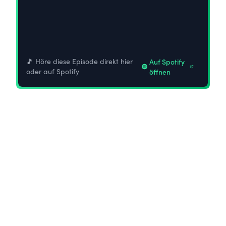
🎵 Höre diese Episode direkt hier
Auf Spotify
oder auf Spotify
öffnen
PODCASTS
30. September 2025
2 min Lesezeit
Folge 72: Das ist die mit
Abstand beste Trading
Zeit