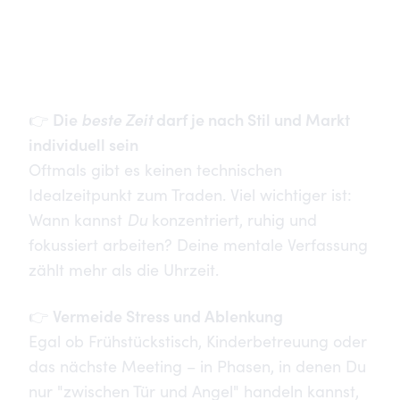
Die drei wichtigsten
Learnings aus der aktuellen
Folge
Die
beste Zeit
darf je nach Stil und Markt
👉
individuell sein
Oftmals gibt es keinen technischen
Idealzeitpunkt zum Traden. Viel wichtiger ist:
Du
Wann kannst
konzentriert, ruhig und
fokussiert arbeiten? Deine mentale Verfassung
zählt mehr als die Uhrzeit.
Vermeide Stress und Ablenkung
👉
Egal ob Frühstückstisch, Kinderbetreuung oder
das nächste Meeting – in Phasen, in denen Du
nur "zwischen Tür und Angel" handeln kannst,